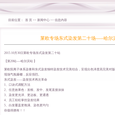
目前位置：
首 页
>>
新闻中心
>> 信息内容
莱欧专场东式染发第二十场-----哈尔
2015.10月30日莱欧专场东式染发第二十站
【第20站----哈尔滨站 】
莱欧阳离子体系染膏和东式染发独特染发技术完美结合，呈现出色泽度高完美对版
现场气氛爆棚，反应强烈。
东式染发——染发技术再次革命
1、口诀式调配方法
2、任意效果色：发根、发中、发尾直接涂抹
3、染发更光泽、更达板、更通透
4、员工轻松掌控染发结果
5、白发覆盖更饱满、染色更均匀
你值得拥有！！