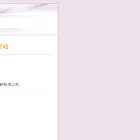
滨站
的炫丽染发。