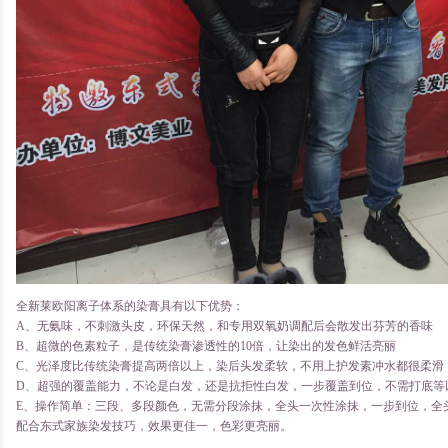
全新莱欧阳离子体系的染膏具有以下优势：
A、无氨味，不刺激头皮，环保天然，和专用双氧奶调配后会散发出芬芳的香味
B、超微的色素粒子，是传统染膏渗透性的10倍，让染出的发色鲜活亮丽
C、光泽度比传统染膏提高两倍以上，染后头发柔软，不用上护发素冲水都很柔滑
D、超强的覆盖能力，不论是白发，还是抗拒性白发，一步覆盖到位，不需打底等
E、操作简单：三段、多段颜色，无需分段涂抹，全头一次性涂抹，一步到位，全
配合东式家族染发技巧，效果更佳一，色彩更亮丽。