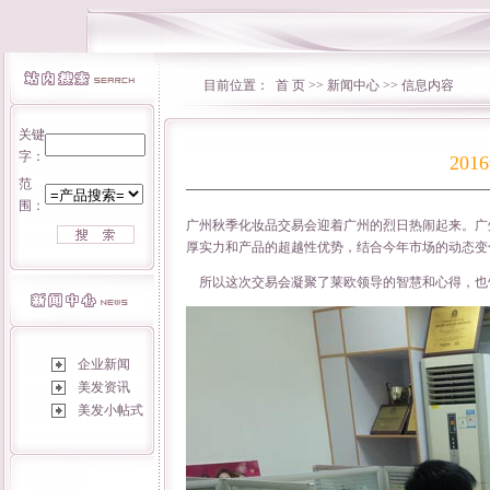
目前位置：
首 页
>>
新闻中心
>> 信息内容
关键
字：
20
范
围：
广州秋季化妆品交易会迎着广州的烈日热闹起来。广
厚实力和产品的超越性优势，结合今年市场的动态变
所以这次交易会凝聚了莱欧领导的智慧和心得，也
企业新闻
美发资讯
美发小帖式