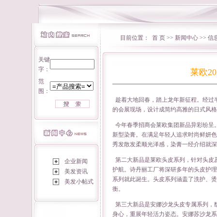
目前位置：
首 页
>>
新闻中心
>> 
关键
字：
莱欧2
范
围：
趁着大地回春，踏上龙年新征程。经过
的会展现场，设计成简约高雅的日式风格
今年春季招商会莱欧集团新品异彩纷呈
新型染膏。在满足年轻人追求时尚鲜妍色
秀发散发柔顺光泽感，染膏一经介绍就深
第二大新品是莱欧头皮系列，针对头皮
企业新闻
护航。诗丹丽工厂将深研多年的头皮护理
美发资讯
系列就此诞生。头皮系列涵盖了洗护、烫
美发小帖式
衡。
第三大新品是安娜沙龙头皮专属系列，
身心，重展年轻活力姿态。安娜苏沙龙系